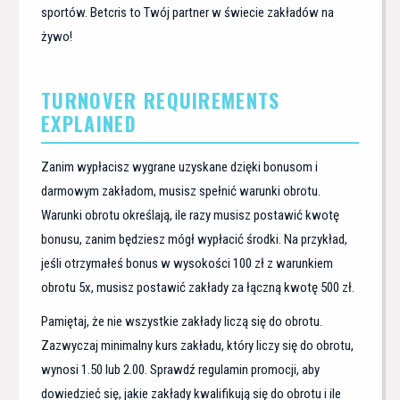
sportów. Betcris to Twój partner w świecie zakładów na
żywo!
TURNOVER REQUIREMENTS
EXPLAINED
Zanim wypłacisz wygrane uzyskane dzięki bonusom i
darmowym zakładom, musisz spełnić warunki obrotu.
Warunki obrotu określają, ile razy musisz postawić kwotę
bonusu, zanim będziesz mógł wypłacić środki. Na przykład,
jeśli otrzymałeś bonus w wysokości 100 zł z warunkiem
obrotu 5x, musisz postawić zakłady za łączną kwotę 500 zł.
Pamiętaj, że nie wszystkie zakłady liczą się do obrotu.
Zazwyczaj minimalny kurs zakładu, który liczy się do obrotu,
wynosi 1.50 lub 2.00. Sprawdź regulamin promocji, aby
dowiedzieć się, jakie zakłady kwalifikują się do obrotu i ile