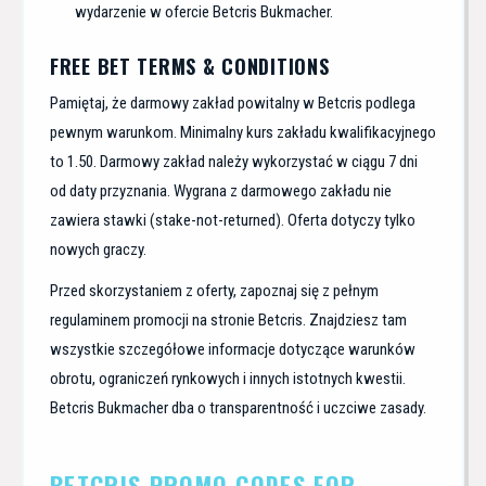
wydarzenie w ofercie Betcris Bukmacher.
FREE BET TERMS & CONDITIONS
Pamiętaj, że darmowy zakład powitalny w Betcris podlega
pewnym warunkom. Minimalny kurs zakładu kwalifikacyjnego
to 1.50. Darmowy zakład należy wykorzystać w ciągu 7 dni
od daty przyznania. Wygrana z darmowego zakładu nie
zawiera stawki (stake-not-returned). Oferta dotyczy tylko
nowych graczy.
Przed skorzystaniem z oferty, zapoznaj się z pełnym
regulaminem promocji na stronie Betcris. Znajdziesz tam
wszystkie szczegółowe informacje dotyczące warunków
obrotu, ograniczeń rynkowych i innych istotnych kwestii.
Betcris Bukmacher dba o transparentność i uczciwe zasady.
BETCRIS PROMO CODES FOR