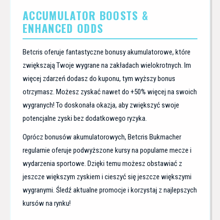
ACCUMULATOR BOOSTS &
ENHANCED ODDS
Betcris oferuje fantastyczne bonusy akumulatorowe, które
zwiększają Twoje wygrane na zakładach wielokrotnych. Im
więcej zdarzeń dodasz do kuponu, tym wyższy bonus
otrzymasz. Możesz zyskać nawet do +50% więcej na swoich
wygranych! To doskonała okazja, aby zwiększyć swoje
potencjalne zyski bez dodatkowego ryzyka.
Oprócz bonusów akumulatorowych, Betcris Bukmacher
regularnie oferuje podwyższone kursy na popularne mecze i
wydarzenia sportowe. Dzięki temu możesz obstawiać z
jeszcze większym zyskiem i cieszyć się jeszcze większymi
wygranymi. Śledź aktualne promocje i korzystaj z najlepszych
kursów na rynku!