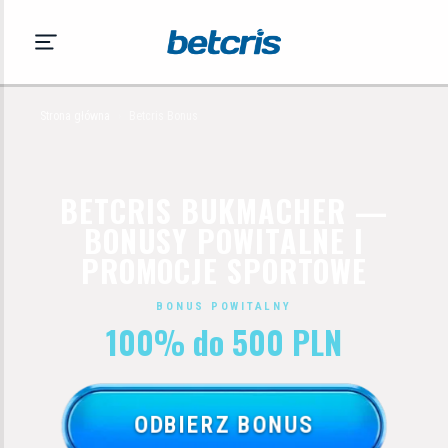
Strona główna
›
Betcris Bonus
BETCRIS BUKMACHER —
BONUSY POWITALNE I
PROMOCJE SPORTOWE
BONUS POWITALNY
100% do 500 PLN
ODBIERZ BONUS