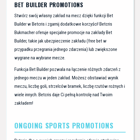
BET BUILDER PROMOTIONS
Stwórz swój własny zakład na mecz dzięki funkcji Bet
Builder w Betcris i zgarnij dodatkowe korzyści! Betcris
Bukmacher oferuje specjalne promocje na zakłady Bet
Builder, takie jak ubezpieczenie zakładu (free bet w
przypadku przegrania jednego zdarzenia) lub zwiększone
wygrane na wybrane mecze.
Funkcja Bet Builder pozwala na łączenie różnych zdarzeń z
jednego meczu w jeden zakład. Możesz obstawiać wynik
meczu, liczbę goli, strzelców bramek, liczbę rzutów rożnych i
wiele innych. Betcris daje Ci pełną kontrolę nad Twoim
zakładem!
ONGOING SPORTS PROMOTIONS