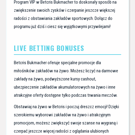
Program VIP w Betcris Bukmacher to doskonały sposób na
zwiększenie swoich zysków i czerpanie jeszcze większej
radości z obstawiania zakładów sportowych. Dołącz do
programu już dziś i ciesz się wyjątkowymi przywilejami!
LIVE BETTING BONUSES
Betcris Bukmacher oferuje specjalne promocje dla
miłośników zakładów na żywo. Możesz liczyć na darmowe
zakłady na żywo, podwyższone kursy cashout,
ubezpieczenie zakładów akumulatorowych na żywo i inne
atrakcyjne oferty dostępne tylko podczas trwania meczów.
Obstawiaj na żywo w Betcris i poczuj dreszcz emocji! Dzięki
szerokiemu wyborowi zakładów na żywo i atrakcyjnym
promocjom, możesz zwiększyć swoje szanse na wygraną i
czerpać jeszcze więcej radości z oglądania ulubionych