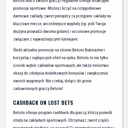
Betcris dba o swoich graczy i regularnie oferuje atrakcyjne
promocje sportowe. Możesz liczyć na cotygodniowe
darmowe zakłady, zwrot pieniędzy za przegrane zakłady na
kluczowe mecze, wcześniejsze wypłaty (np. jeśli Twoja
drużyna prowadzi dwoma golami) i sezonowe promocje
związane z najważniejszymi turniejami.
Śledź aktualne promocje na stronie Betcris Bukmacher i
korzystaj z najlepszych ofert na rynku. Betcris to nie tylko
szeroki wybór zakładów sportowych, ale także mnóstwo
okazji do zdobycia dodatkowych bonusów i zwiększenia
swoich wygranych. Nie czekaj, dołącz do grona
zadowolonych graczy Betcris!
CASHBACK ON LOST BETS
Betcris oferuje program cashback dla graczy, którzy ponieśli
straty na zakładach sportowych. Otrzymasz zwrot części
przegranych środków, co pozwoli Ci zminimalizować ryzyko i