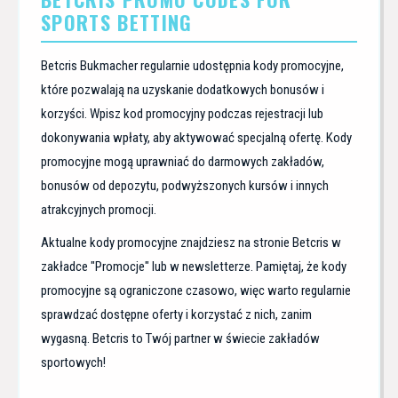
SPORTS BETTING
Betcris Bukmacher regularnie udostępnia kody promocyjne,
które pozwalają na uzyskanie dodatkowych bonusów i
korzyści. Wpisz kod promocyjny podczas rejestracji lub
dokonywania wpłaty, aby aktywować specjalną ofertę. Kody
promocyjne mogą uprawniać do darmowych zakładów,
bonusów od depozytu, podwyższonych kursów i innych
atrakcyjnych promocji.
Aktualne kody promocyjne znajdziesz na stronie Betcris w
zakładce "Promocje" lub w newsletterze. Pamiętaj, że kody
promocyjne są ograniczone czasowo, więc warto regularnie
sprawdzać dostępne oferty i korzystać z nich, zanim
wygasną. Betcris to Twój partner w świecie zakładów
sportowych!