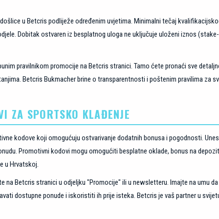
ošlice u Betcris podliježe određenim uvjetima. Minimalni tečaj kvalifikacijsko
dodjele. Dobitak ostvaren iz besplatnog uloga ne uključuje uloženi iznos (stak
punim pravilnikom promocije na Betcris stranici. Tamo ćete pronaći sve detaljn
tanjima. Betcris Bukmacher brine o transparentnosti i poštenim pravilima za sv
I ZA SPORTSKO KLAĐENJE
ivne kodove koji omogućuju ostvarivanje dodatnih bonusa i pogodnosti. Unesit
u ponudu. Promotivni kodovi mogu omogućiti besplatne oklade, bonus na depozit
če u Hrvatskoj.
 na Betcris stranici u odjeljku "Promocije" ili u newsletteru. Imajte na umu d
avati dostupne ponude i iskoristiti ih prije isteka. Betcris je vaš partner u svij