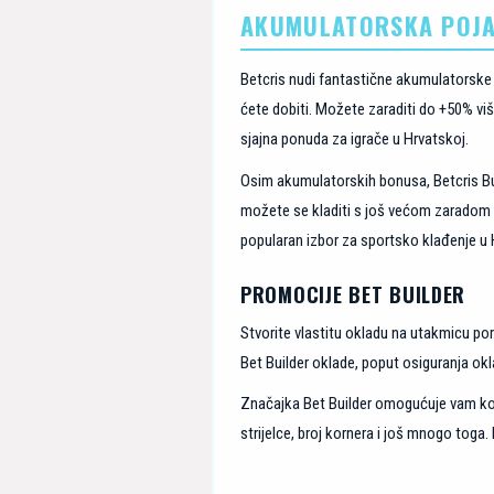
AKUMULATORSKA POJAČ
Betcris nudi fantastične akumulatorske 
ćete dobiti. Možete zaraditi do +50% viš
sjajna ponuda za igrače u Hrvatskoj.
Osim akumulatorskih bonusa, Betcris Bu
možete se kladiti s još većom zaradom i u
popularan izbor za sportsko klađenje u 
PROMOCIJE BET BUILDER
Stvorite vlastitu okladu na utakmicu p
Bet Builder oklade, poput osiguranja ok
Značajka Bet Builder omogućuje vam komb
strijelce, broj kornera i još mnogo tog