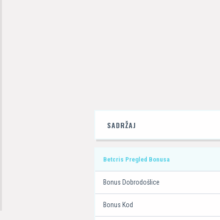
SADRŽAJ
Betcris Pregled Bonusa
Bonus Dobrodošlice
Bonus Kod