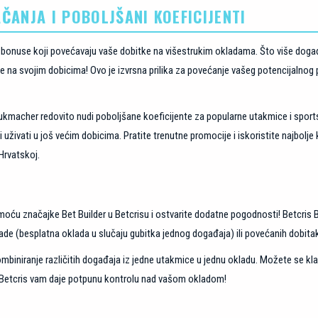
ANJA I POBOLJŠANI KOEFICIJENTI
bonuse koji povećavaju vaše dobitke na višestrukim okladama. Što više događa
e na svojim dobicima! Ovo je izvrsna prilika za povećanje vašeg potencijalnog 
kmacher redovito nudi poboljšane koeficijente za popularne utakmice i sport
živati u još većim dobicima. Pratite trenutne promocije i iskoristite najbolje k
Hrvatskoj.
omoću značajke Bet Builder u Betcrisu i ostvarite dodatne pogodnosti! Betcri
lade (besplatna oklada u slučaju gubitka jednog događaja) ili povećanih dobit
iniranje različitih događaja iz jedne utakmice u jednu okladu. Možete se klad
a. Betcris vam daje potpunu kontrolu nad vašom okladom!