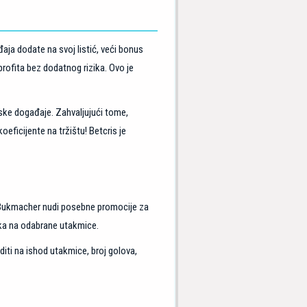
ja dodate na svoj listić, veći bonus
profita bez dodatnog rizika. Ovo je
ske događaje. Zahvaljujući tome,
oeficijente na tržištu! Betcris je
s Bukmacher nudi posebne promocije za
aka na odabrane utakmice.
iti na ishod utakmice, broj golova,