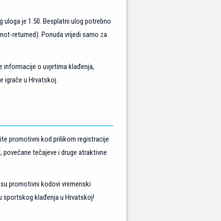
g uloga je 1.50. Besplatni ulog potrebno
e-not-returned). Ponuda vrijedi samo za
e informacije o uvjetima klađenja,
e igrače u Hrvatskoj.
e promotivni kod prilikom registracije
, povećane tečajeve i druge atraktivne
a su promotivni kodovi vremenski
etu sportskog klađenja u Hrvatskoj!