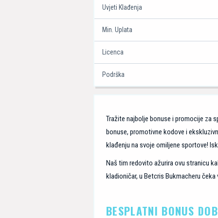
Uvjeti Klađenja
Min. Uplata
Licenca
Podrška
Tražite najbolje bonuse i promocije za 
bonuse, promotivne kodove i ekskluzivne
klađenju na svoje omiljene sportove! Isk
Naš tim redovito ažurira ovu stranicu ka
kladioničar, u Betcris Bukmacheru čeka v
BESPLATNI BONUS DOB