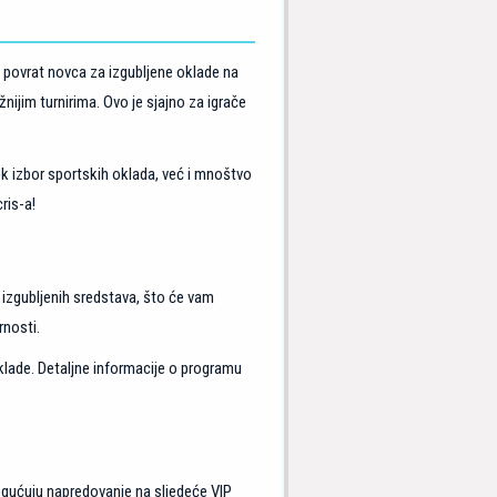
, povrat novca za izgubljene oklade na
nijim turnirima. Ovo je sjajno za igrače
rok izbor sportskih oklada, već i mnoštvo
ris-a!
 izgubljenih sredstava, što će vam
rnosti.
 oklade. Detaljne informacije o programu
gućuju napredovanje na sljedeće VIP