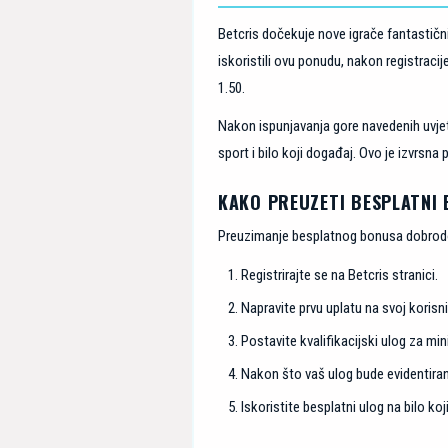
Betcris dočekuje nove igrače fantastičn
iskoristili ovu ponudu, nakon registracij
1.50.
Nakon ispunjavanja gore navedenih uvjeta
sport i bilo koji događaj. Ovo je izvrsna
KAKO PREUZETI BESPLATNI
Preuzimanje besplatnog bonusa dobrodošl
Registrirajte se na Betcris stranici.
Napravite prvu uplatu na svoj korisni
Postavite kvalifikacijski ulog za mi
Nakon što vaš ulog bude evidentiran,
Iskoristite besplatni ulog na bilo ko