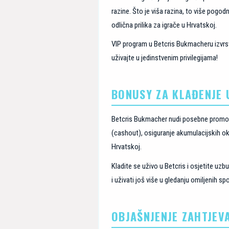
razine. Što je viša razina, to više pog
odlična prilika za igrače u Hrvatskoj.
VIP program u Betcris Bukmacheru izvrst
uživajte u jedinstvenim privilegijama!
BONUSY ZA KLAĐENJE 
Betcris Bukmacher nudi posebne promocij
(cashout), osiguranje akumulacijskih okl
Hrvatskoj.
Kladite se uživo u Betcris i osjetite u
i uživati još više u gledanju omiljenih sp
OBJAŠNJENJE ZAHTJEV