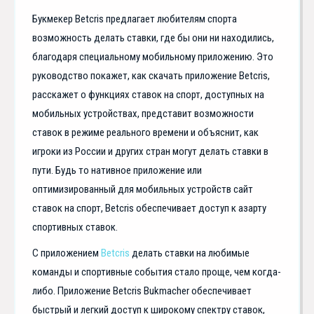
Букмекер Betcris предлагает любителям спорта
возможность делать ставки, где бы они ни находились,
благодаря специальному мобильному приложению. Это
руководство покажет, как скачать приложение Betcris,
расскажет о функциях ставок на спорт, доступных на
мобильных устройствах, представит возможности
ставок в режиме реального времени и объяснит, как
игроки из России и других стран могут делать ставки в
пути. Будь то нативное приложение или
оптимизированный для мобильных устройств сайт
ставок на спорт, Betcris обеспечивает доступ к азарту
спортивных ставок.
С приложением
Betcris
делать ставки на любимые
команды и спортивные события стало проще, чем когда-
либо. Приложение Betcris Bukmacher обеспечивает
быстрый и легкий доступ к широкому спектру ставок,