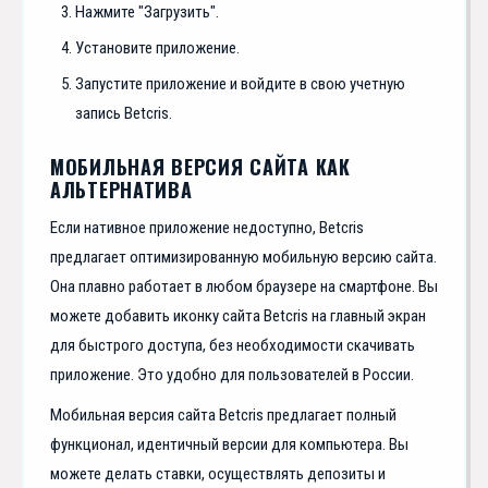
Нажмите "Загрузить".
Установите приложение.
Запустите приложение и войдите в свою учетную
запись Betcris.
МОБИЛЬНАЯ ВЕРСИЯ САЙТА КАК
АЛЬТЕРНАТИВА
Если нативное приложение недоступно, Betcris
предлагает оптимизированную мобильную версию сайта.
Она плавно работает в любом браузере на смартфоне. Вы
можете добавить иконку сайта Betcris на главный экран
для быстрого доступа, без необходимости скачивать
приложение. Это удобно для пользователей в России.
Мобильная версия сайта Betcris предлагает полный
функционал, идентичный версии для компьютера. Вы
можете делать ставки, осуществлять депозиты и