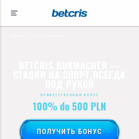
Главная
›
Betcris Приложение
BETCRIS BUKMACHER —
СТАВКИ НА СПОРТ ВСЕГДА
ПОД РУКОЙ
ПРИВЕТСТВЕННЫЙ БОНУС
100% do 500 PLN
ПОЛУЧИТЬ БОНУС