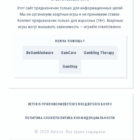
Этот сайт предназначен только для информационных целей.
Мы не организуем азартные игры и не принимаем ставки.
Контент предназначен только для взрослых (18+). Азартные
игры могут вызывать зависимость — играйте ответственно.
НУЖНА ПОМОЩЬ?
BeGambleAware
GamCare
Gambling Therapy
GamStop
BETCRIS ПРИЛОЖЕНИЕ
BETCRIS ВХОД
BETCRIS БОНУС
ПОЛИТИКА COOKIE
ПОЛИТИКА КОНФИДЕНЦИАЛЬНОСТИ
© 2026 Betcris. Все права защищены