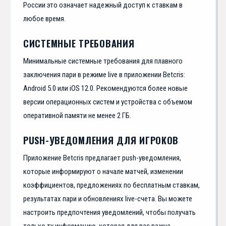
России это означает надежный доступ к ставкам в
любое время.
СИСТЕМНЫЕ ТРЕБОВАНИЯ
Минимальные системные требования для плавного
заключения пари в режиме live в приложении Betcris:
Android 5.0 или iOS 12.0. Рекомендуются более новые
версии операционных систем и устройства с объемом
оперативной памяти не менее 2 ГБ.
PUSH-УВЕДОМЛЕНИЯ ДЛЯ ИГРОКОВ
Приложение Betcris предлагает push-уведомления,
которые информируют о начале матчей, изменении
коэффициентов, предложениях по бесплатным ставкам,
результатах пари и обновлениях live-счета. Вы можете
настроить предпочтения уведомлений, чтобы получать
только ту информацию, которая для вас важна.