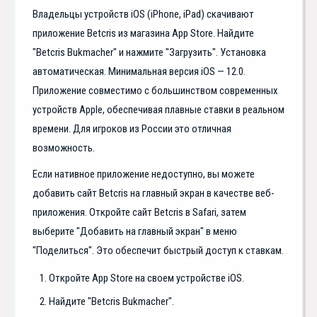
Владельцы устройств iOS (iPhone, iPad) скачивают
приложение Betcris из магазина App Store. Найдите
"Betcris Bukmacher" и нажмите "Загрузить". Установка
автоматическая. Минимальная версия iOS — 12.0.
Приложение совместимо с большинством современных
устройств Apple, обеспечивая плавные ставки в реальном
времени. Для игроков из России это отличная
возможность.
Если нативное приложение недоступно, вы можете
добавить сайт Betcris на главный экран в качестве веб-
приложения. Откройте сайт Betcris в Safari, затем
выберите "Добавить на главный экран" в меню
"Поделиться". Это обеспечит быстрый доступ к ставкам.
Откройте App Store на своем устройстве iOS.
Найдите "Betcris Bukmacher".