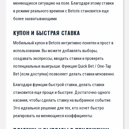
меняющуюся ситуацию на поле. Благодаря этому ставки
в режиме реального времени с Betcris становятся еще
более захватывающими.
КУПОН И БЫСТРАЯ СТАВКА
Мобильный купон в Betcris интуитивно понятен и прост в
использовании. Вы можете добавлять выборы,
создавать экспрессы, вводить ставки и проверять
потенциальные выигрыши. Функция Quick Bet / One-Tap
Bet (если доступна) позволяет делать ставки мгновенно.
Благодаря функции быстрой ставки, делать ставки
становится еще проще и быстрее. Достаточно одного
касания, чтобы сделать ставку на выбранное событие.
Это идеальное решение для тех, кто хочет быстро
реагировать на меняющиеся коэффициенты.