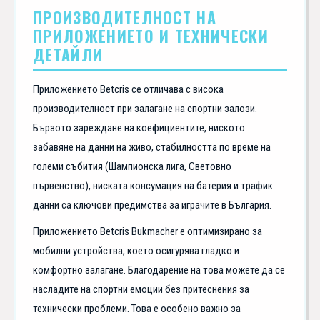
ПРОИЗВОДИТЕЛНОСТ НА
ПРИЛОЖЕНИЕТО И ТЕХНИЧЕСКИ
ДЕТАЙЛИ
Приложението Betcris се отличава с висока
производителност при залагане на спортни залози.
Бързото зареждане на коефициентите, ниското
забавяне на данни на живо, стабилността по време на
големи събития (Шампионска лига, Световно
първенство), ниската консумация на батерия и трафик
данни са ключови предимства за играчите в България.
Приложението Betcris Bukmacher е оптимизирано за
мобилни устройства, което осигурява гладко и
комфортно залагане. Благодарение на това можете да се
насладите на спортни емоции без притеснения за
технически проблеми. Това е особено важно за