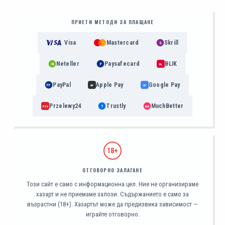
ПРИЕТИ МЕТОДИ ЗА ПЛАЩАНЕ
Visa
Mastercard
Skrill
S
Neteller
Paysafecard
BLIK
N
P
BL
PayPal
Apple Pay
Google Pay
PP
AP
GP
Przelewy24
Trustly
MuchBetter
T
MB
P24
18+
ОТГОВОРНО ЗАЛАГАНЕ
Този сайт е само с информационна цел. Ние не организираме
хазарт и не приемаме залози. Съдържанието е само за
възрастни (18+). Хазартът може да предизвика зависимост —
играйте отговорно.