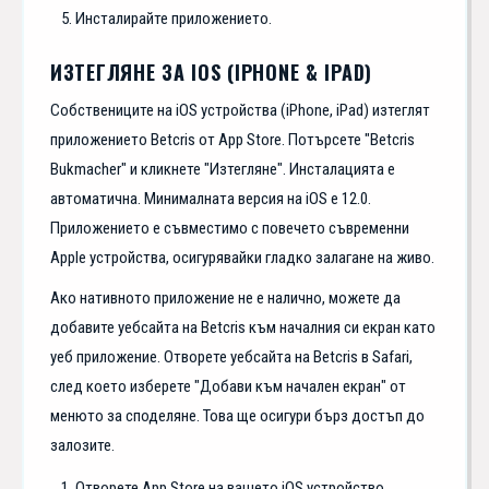
Инсталирайте приложението.
ИЗТЕГЛЯНЕ ЗА IOS (IPHONE & IPAD)
Собствениците на iOS устройства (iPhone, iPad) изтеглят
приложението Betcris от App Store. Потърсете "Betcris
Bukmacher" и кликнете "Изтегляне". Инсталацията е
автоматична. Минималната версия на iOS е 12.0.
Приложението е съвместимо с повечето съвременни
Apple устройства, осигурявайки гладко залагане на живо.
Ако нативното приложение не е налично, можете да
добавите уебсайта на Betcris към началния си екран като
уеб приложение. Отворете уебсайта на Betcris в Safari,
след което изберете "Добави към начален екран" от
менюто за споделяне. Това ще осигури бърз достъп до
залозите.
Отворете App Store на вашето iOS устройство.