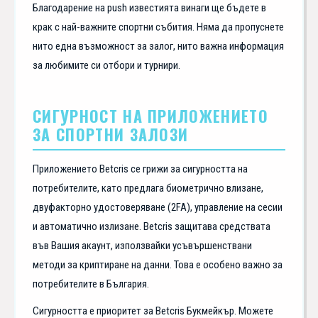
Благодарение на push известията винаги ще бъдете в
крак с най-важните спортни събития. Няма да пропуснете
нито една възможност за залог, нито важна информация
за любимите си отбори и турнири.
СИГУРНОСТ НА ПРИЛОЖЕНИЕТО
ЗА СПОРТНИ ЗАЛОЗИ
Приложението Betcris се грижи за сигурността на
потребителите, като предлага биометрично влизане,
двуфакторно удостоверяване (2FA), управление на сесии
и автоматично излизане. Betcris защитава средствата
във Вашия акаунт, използвайки усъвършенствани
методи за криптиране на данни. Това е особено важно за
потребителите в България.
Сигурността е приоритет за Betcris Букмейкър. Можете