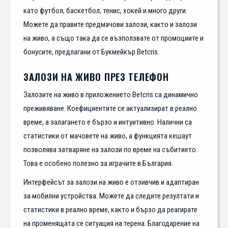
като футбол, баскетбол, тенис, хокей и много други.
Можете да правите предмачови залози, както и залози
на живо, а също така да се възползвате от промоциите и
бонусите, предлагани от Букмейкър Betcris.
ЗАЛОЗИ НА ЖИВО ПРЕЗ ТЕЛЕФОН
Залозите на живо в приложението Betcris са динамично
преживяване. Коефициентите се актуализират в реално
време, а залагането е бързо и интуитивно. Налични са
статистики от мачовете на живо, а функцията кешаут
позволява затваряне на залози по време на събитието.
Това е особено полезно за играчите в България.
Интерфейсът за залози на живо е отзивчив и адаптиран
за мобилни устройства. Можете да следите резултати и
статистики в реално време, както и бързо да реагирате
на променящата се ситуация на терена. Благодарение на