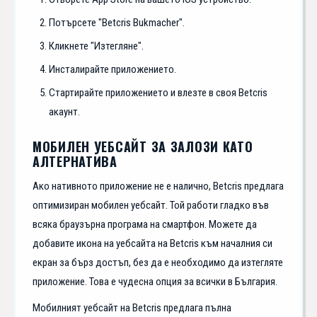
Потърсете "Betcris Bukmacher".
Кликнете "Изтегляне".
Инсталирайте приложението.
Стартирайте приложението и влезте в своя Betcris
акаунт.
МОБИЛЕН УЕБСАЙТ ЗА ЗАЛОЗИ КАТО
АЛТЕРНАТИВА
Ако нативното приложение не е налично, Betcris предлага
оптимизиран мобилен уебсайт. Той работи гладко във
всяка браузърна програма на смартфон. Можете да
добавите икона на уебсайта на Betcris към началния си
екран за бърз достъп, без да е необходимо да изтегляте
приложение. Това е чудесна опция за всички в България.
Мобилният уебсайт на Betcris предлага пълна