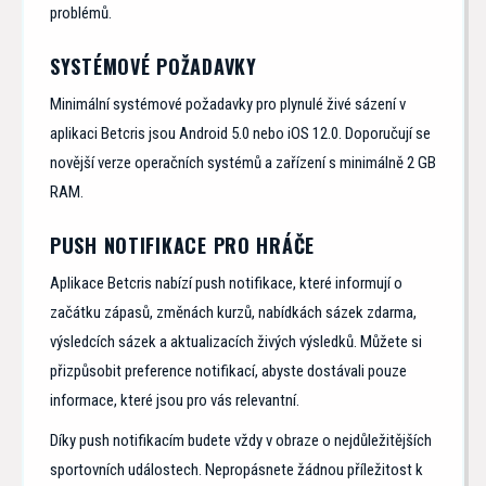
problémů.
SYSTÉMOVÉ POŽADAVKY
Minimální systémové požadavky pro plynulé živé sázení v
aplikaci Betcris jsou Android 5.0 nebo iOS 12.0. Doporučují se
novější verze operačních systémů a zařízení s minimálně 2 GB
RAM.
PUSH NOTIFIKACE PRO HRÁČE
Aplikace Betcris nabízí push notifikace, které informují o
začátku zápasů, změnách kurzů, nabídkách sázek zdarma,
výsledcích sázek a aktualizacích živých výsledků. Můžete si
přizpůsobit preference notifikací, abyste dostávali pouze
informace, které jsou pro vás relevantní.
Díky push notifikacím budete vždy v obraze o nejdůležitějších
sportovních událostech. Nepropásnete žádnou příležitost k