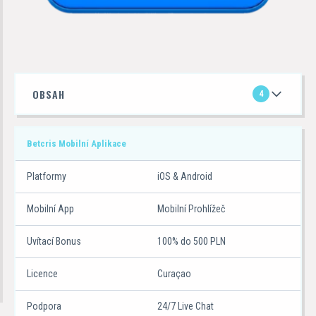
OBSAH
4
Betcris Mobilní Aplikace
Platformy
iOS & Android
Mobilní App
Mobilní Prohlížeč
Uvítací Bonus
100% do 500 PLN
Licence
Curaçao
Podpora
24/7 Live Chat