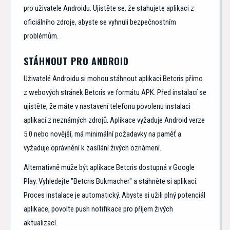
pro uživatele Androidu. Ujistěte se, že stahujete aplikaci z
oficiálního zdroje, abyste se vyhnuli bezpečnostním
problémům.
STÁHNOUT PRO ANDROID
Uživatelé Androidu si mohou stáhnout aplikaci Betcris přímo
z webových stránek Betcris ve formátu APK. Před instalací se
ujistěte, že máte v nastavení telefonu povolenu instalaci
aplikací z neznámých zdrojů. Aplikace vyžaduje Android verze
5.0 nebo novější, má minimální požadavky na paměť a
vyžaduje oprávnění k zasílání živých oznámení.
Alternativně může být aplikace Betcris dostupná v Google
Play. Vyhledejte "Betcris Bukmacher" a stáhněte si aplikaci.
Proces instalace je automatický. Abyste si užili plný potenciál
aplikace, povolte push notifikace pro příjem živých
aktualizací.