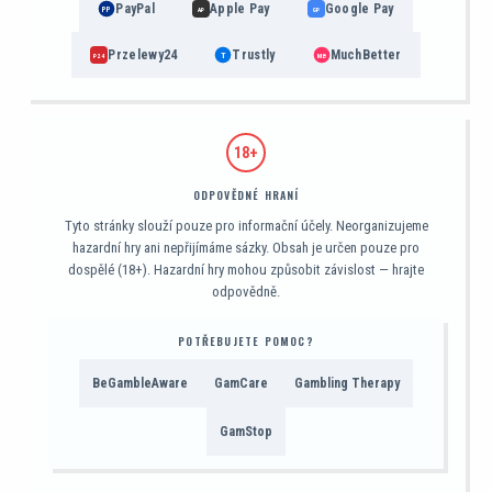
PayPal
Apple Pay
Google Pay
PP
AP
GP
Przelewy24
Trustly
MuchBetter
T
MB
P24
18+
ODPOVĚDNÉ HRANÍ
Tyto stránky slouží pouze pro informační účely. Neorganizujeme
hazardní hry ani nepřijímáme sázky. Obsah je určen pouze pro
dospělé (18+). Hazardní hry mohou způsobit závislost — hrajte
odpovědně.
POTŘEBUJETE POMOC?
BeGambleAware
GamCare
Gambling Therapy
GamStop