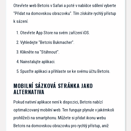
Otevřete web Betcris v Safari a poté v nabídce sdílení vyberte
"Přidat na domovskou obrazovku". Tím získáte rychlý přístup
k sázení.
Otevřete App Store na svém zařízení iOS.
Vyhledejte "Betcris Bukmacher".
Klikněte na "Stáhnout".
Nainstalujte aplikaci.
Spusťte aplikaci a přihlaste se ke svému účtu Betcris.
MOBILNÍ SÁZKOVÁ STRÁNKA JAKO
ALTERNATIVA
Pokud nativní aplikace není k dispozici, Betcris nabízí
optimalizovaný mobilní web. Ten funguje plynule v jakémkoli
prohlížeči na smartphonu. Můžete si přidat ikonu webu
Betcris na domovskou obrazovku pro rychlý přístup, aniž