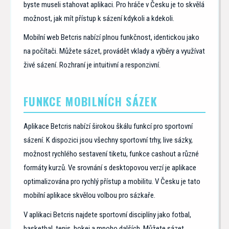
byste museli stahovat aplikaci. Pro hráče v Česku je to skvělá
možnost, jak mít přístup k sázení kdykoli a kdekoli.
Mobilní web Betcris nabízí plnou funkčnost, identickou jako
na počítači. Můžete sázet, provádět vklady a výběry a využívat
živé sázení. Rozhraní je intuitivní a responzivní.
FUNKCE MOBILNÍCH SÁZEK
Aplikace Betcris nabízí širokou škálu funkcí pro sportovní
sázení. K dispozici jsou všechny sportovní trhy, live sázky,
možnost rychlého sestavení tiketu, funkce cashout a různé
formáty kurzů. Ve srovnání s desktopovou verzí je aplikace
optimalizována pro rychlý přístup a mobilitu. V Česku je tato
mobilní aplikace skvělou volbou pro sázkaře.
V aplikaci Betcris najdete sportovní disciplíny jako fotbal,
basketbal, tenis, hokej a mnoho dalších. Můžete sázet