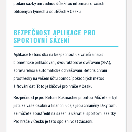
podání sázky ani žádnou důležitou informaci o vašich
oblíbených týmech a soutěžích v Česku.
BEZPEČNOST APLIKACE PRO
SPORTOVNÍ SÁZENÍ
Aplikace Betcris dbá na bezpečnost uživatelů a nabízí
biometrické přihlašování, dvoufaktorové ověřování (2FA),
správu relací a automatické odhlašování. Betcris chrání
prostředky na vašem účtu pomocí pokročilých metod
šifrování dat. Toto je klíčové pro hráče v Česku.
Bezpečnost je pro Betcris Bukmacher prioritou. Můžete si být
jisti, že vaše osobní a finanční údaje jsou chráněny. Díky tomu
se můžete soustředit na sázení a užívat si sportovní zážitky.
Pro hráče v Česku je tato spolehlivost zásadní.