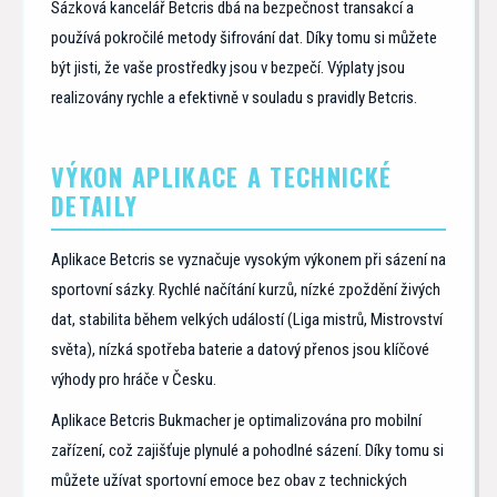
Sázková kancelář Betcris dbá na bezpečnost transakcí a
používá pokročilé metody šifrování dat. Díky tomu si můžete
být jisti, že vaše prostředky jsou v bezpečí. Výplaty jsou
realizovány rychle a efektivně v souladu s pravidly Betcris.
VÝKON APLIKACE A TECHNICKÉ
DETAILY
Aplikace Betcris se vyznačuje vysokým výkonem při sázení na
sportovní sázky. Rychlé načítání kurzů, nízké zpoždění živých
dat, stabilita během velkých událostí (Liga mistrů, Mistrovství
světa), nízká spotřeba baterie a datový přenos jsou klíčové
výhody pro hráče v Česku.
Aplikace Betcris Bukmacher je optimalizována pro mobilní
zařízení, což zajišťuje plynulé a pohodlné sázení. Díky tomu si
můžete užívat sportovní emoce bez obav z technických