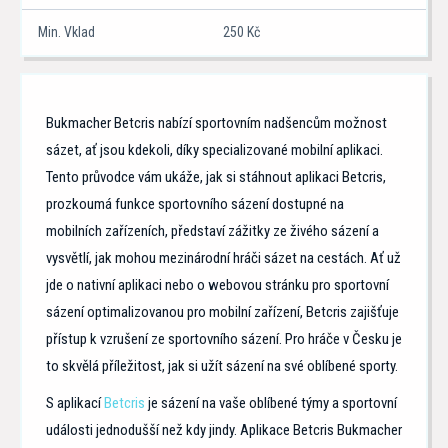
Min. Vklad
250 Kč
Bukmacher Betcris nabízí sportovním nadšencům možnost
sázet, ať jsou kdekoli, díky specializované mobilní aplikaci.
Tento průvodce vám ukáže, jak si stáhnout aplikaci Betcris,
prozkoumá funkce sportovního sázení dostupné na
mobilních zařízeních, představí zážitky ze živého sázení a
vysvětlí, jak mohou mezinárodní hráči sázet na cestách. Ať už
jde o nativní aplikaci nebo o webovou stránku pro sportovní
sázení optimalizovanou pro mobilní zařízení, Betcris zajišťuje
přístup k vzrušení ze sportovního sázení. Pro hráče v Česku je
to skvělá příležitost, jak si užít sázení na své oblíbené sporty.
S aplikací
Betcris
je sázení na vaše oblíbené týmy a sportovní
události jednodušší než kdy jindy. Aplikace Betcris Bukmacher