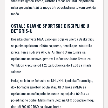
statistike igrača, korne, kartone i tačan rezultat. Napomena:
neka specijalna tržišta mogu biti obustavljena tokom prekida
meča.
OSTALE GLAVNE SPORTSKE DISCIPLINE U
BETCRIS-U
Košarka obuhvata NBA, Evroligu i poljsku Energa Basket ligu
sa punim spektrom tržišta za poene, hendikepe i statistike
igrača. Tenis nudi sve ATP, WTA i Grand Slam turnire sa
opkladama na setove, gemove i tačne rezultate. Kvote za
Vimbldon kreću se od 1.20 za Đokovića do 15.00 za mlade
talente.
Hokej na ledu se fokusira na NHL, KHL i poljsku Tauron ligu,
dok borilački sportovi obuhvataju UFC, boks i MMA sa
opkladama na način pobede, runde i specijalna tržišta za
pojedinačne borbe. Maksimalni ulozi na UFC događaje mogu
dostići 200.000 RSD za glavne borbe.