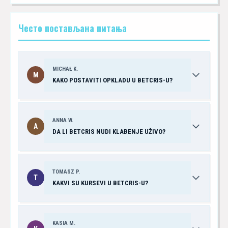
Често постављана питања
MICHAŁ K.
M
KAKO POSTAVITI OPKLADU U BETCRIS-U?
Marko Jovanović
Odaberite događaj, kliknite na kvotu, unesite ulog i
ANNA W.
A
potvrdite opkladu na tiketu.
DA LI BETCRIS NUDI KLAĐENJE UŽIVO?
Marko Jovanović
Da, dostupni su uživo prenosi mečeva sa ažuriranim
TOMASZ P.
T
kvotama.
KAKVI SU KURSEVI U BETCRIS-U?
Marko Jovanović
Betcris nudi konkurentne kvote, posebno na fudbal i
KASIA M.