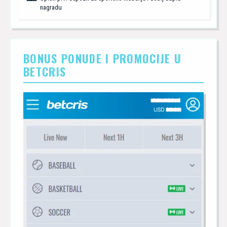
2.75
nagradu
England
3.00
BONUS PONUDE I PROMOCIJE U
Brazil
3.25
BETCRIS