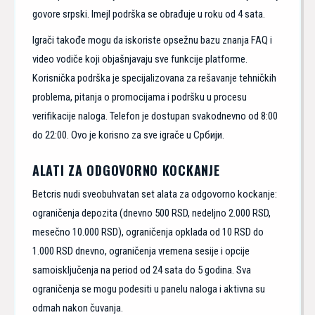
govore srpski. Imejl podrška se obrađuje u roku od 4 sata.
Igrači takođe mogu da iskoriste opsežnu bazu znanja FAQ i
video vodiče koji objašnjavaju sve funkcije platforme.
Korisnička podrška je specijalizovana za rešavanje tehničkih
problema, pitanja o promocijama i podršku u procesu
verifikacije naloga. Telefon je dostupan svakodnevno od 8:00
do 22:00. Ovo je korisno za sve igrače u Србији.
ALATI ZA ODGOVORNO KOCKANJE
Betcris nudi sveobuhvatan set alata za odgovorno kockanje:
ograničenja depozita (dnevno 500 RSD, nedeljno 2.000 RSD,
mesečno 10.000 RSD), ograničenja opklada od 10 RSD do
1.000 RSD dnevno, ograničenja vremena sesije i opcije
samoisključenja na period od 24 sata do 5 godina. Sva
ograničenja se mogu podesiti u panelu naloga i aktivna su
odmah nakon čuvanja.