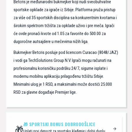
Betcris je međunarodni bukmejker koji nudi sveobuhvatne
Vinícius
12.0
sportske opklade za igrače iz Srbije. Platforma pruža pristup
⭐
za više od 35 sportskih disciplina sa konkurentnim kvotama i
НАЈБОЉИ ИГРАЧ
СВЕТСКО ПРВЕНСТВО 2026
širokim spektrom tržišta za opklade uživo i pre meča. Igrači
Bellingham
7.00
će ovde pronaći kvote od 1.05 za favorite do 500.00 za
dugoročne autsajdere u mečevima nižih liga.
Mbappé
7.50
Bukmejker Betcris posluje pod licencom Curacao (8048/JAZ)
i vodi ga TechSolutions Group N.V. Igrači mogu računati na
Yamal
8.00
profesionalnu korisničku podršku 24/7, sigurne isplate i
modernu mobilnu aplikaciju prilagođenu tržištu Srbije.
Minimalni ulog je 1 RSD, a maksimalni može dostići 25.000
Vinícius
10.0
RSD za glavne događaje Premijer lige.
🥅
ПЛАСМАН У ФИНАЛЕ
СВЕТСКО ПРВЕНСТВО 2026
Spain
2.50
🎁 SPORTSKI BONUS DOBRODOŠLICE
🎁
Uplati prvi depozit za sportsko klađenje i dobij duplu
France