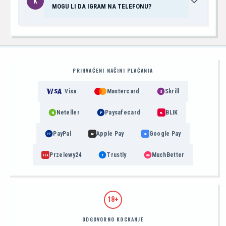
K
košarku.
MOGU LI DA IGRAM NA TELEFONU?
Marko Jovanović
Da, dostupna je mobilna aplikacija za iOS i Android,
kao i mobilna verzija veb-sajta.
PRIHVAĆENI NAČINI PLAĆANJA
Visa
Mastercard
Skrill
S
Neteller
Paysafecard
BLIK
N
P
BL
PayPal
Apple Pay
Google Pay
PP
AP
GP
Przelewy24
Trustly
MuchBetter
T
MB
P24
18+
ODGOVORNO KOCKANJE