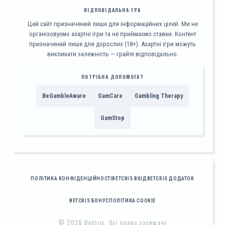
ВІДПОВІДАЛЬНА ГРА
Цей сайт призначений лише для інформаційних цілей. Ми не
організовуємо азартні ігри та не приймаємо ставки. Контент
призначений лише для дорослих (18+). Азартні ігри можуть
викликати залежність — грайте відповідально.
ПОТРІБНА ДОПОМОГА?
BeGambleAware
GamCare
Gambling Therapy
GamStop
ПОЛІТИКА КОНФІДЕНЦІЙНОСТІ
BETCRIS ВХІД
BETCRIS ДОДАТОК
BETCRIS БОНУС
ПОЛІТИКА COOKIE
© 2026 Betcris. Всі права захищені