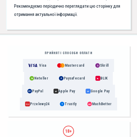
Рекомендуємо періодично переглядати цю сторінку для
отримання актуальної інформації.
ПРИЙНЯТІ СПОСОБИ ОПЛАТИ
Visa
Mastercard
Skrill
S
Neteller
Paysafecard
BLIK
N
P
BL
PayPal
Apple Pay
Google Pay
PP
AP
GP
Przelewy24
Trustly
MuchBetter
T
MB
P24
18+