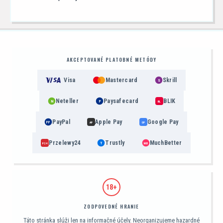
AKCEPTOVANÉ PLATOBNÉ METÓDY
Visa
Mastercard
Skrill
S
Neteller
Paysafecard
BLIK
N
P
BL
PayPal
Apple Pay
Google Pay
PP
AP
GP
Przelewy24
Trustly
MuchBetter
T
MB
P24
18+
ZODPOVEDNÉ HRANIE
Táto stránka slúži len na informačné účely. Neorganizujeme hazardné